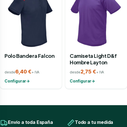
Polo Bandera Falcon
Camiseta Light D&f
Hombre Layton
6,40 €
2,75 €
desde
+ IVA
desde
+ IVA
Configurar
→
Configurar
→
Envío a toda España
Todo a tu medida