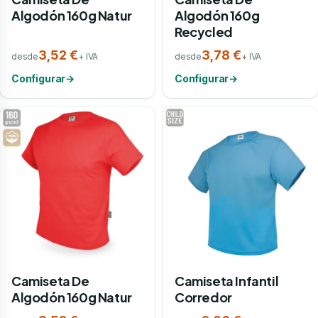
Algodón 160g Natur
Algodón 160g
Recycled
3,52 €
3,78 €
desde
+ IVA
desde
+ IVA
Configurar
→
Configurar
→
Camiseta De
Camiseta Infantil
Algodón 160g Natur
Corredor