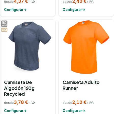
4,37 €
2,40 €
desde
+ IVA
desde
+ IVA
Configurar
→
Configurar
→
Camiseta De
Camiseta Adulto
Algodón 160g
Runner
Recycled
3,78 €
2,10 €
desde
+ IVA
desde
+ IVA
Configurar
→
Configurar
→