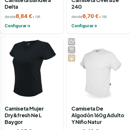
Delta
240
8,84 €
6,70 €
desde
+ IVA
desde
+ IVA
Configurar
→
Configurar
→
Camiseta Mujer
Camiseta De
Dry&fresh Ne L
Algodón 160g Adulto
Baygor
Y Niño Natur