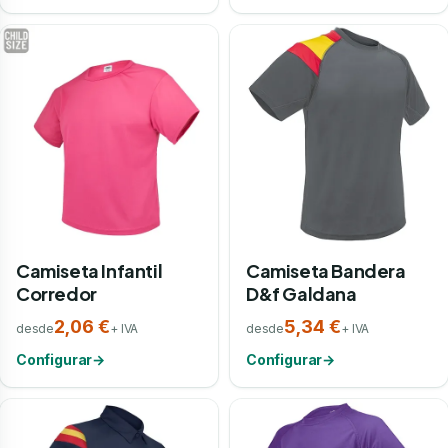
Camiseta Infantil
Camiseta Bandera
Corredor
D&f Galdana
2,06 €
5,34 €
desde
+ IVA
desde
+ IVA
Configurar
→
Configurar
→