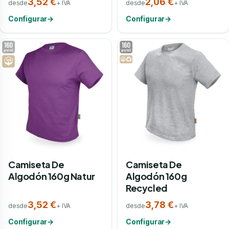
3,52 €
2,06 €
desde
+ IVA
desde
+ IVA
Configurar
→
Configurar
→
Camiseta De
Camiseta De
Algodón 160g Natur
Algodón 160g
Recycled
3,52 €
3,78 €
desde
+ IVA
desde
+ IVA
Configurar
→
Configurar
→