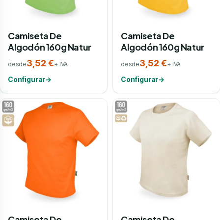
Camiseta De
Camiseta De
Algodón 160g Natur
Algodón 160g Natur
3,52 €
3,52 €
desde
+ IVA
desde
+ IVA
Configurar
→
Configurar
→
Camiseta De
Camiseta De