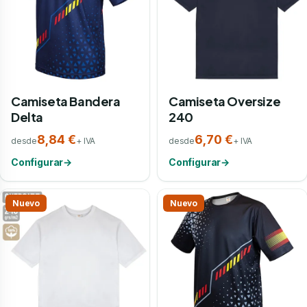
Camiseta Bandera
Camiseta Oversize
Delta
240
8,84 €
6,70 €
desde
+ IVA
desde
+ IVA
Configurar
→
Configurar
→
Nuevo
Nuevo