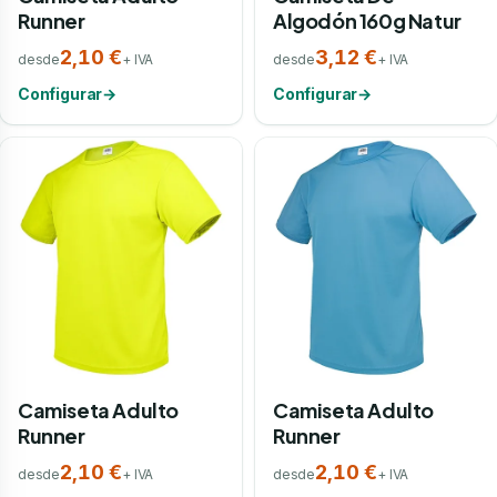
Runner
Algodón 160g Natur
2,10 €
3,12 €
desde
+ IVA
desde
+ IVA
Configurar
→
Configurar
→
Camiseta Adulto
Camiseta Adulto
Runner
Runner
2,10 €
2,10 €
desde
+ IVA
desde
+ IVA