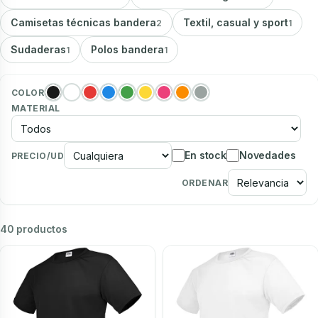
Camisetas técnicas bandera
Textil, casual y sport
2
1
Sudaderas
Polos bandera
1
1
COLOR
MATERIAL
En stock
Novedades
PRECIO/UD
ORDENAR
40 productos