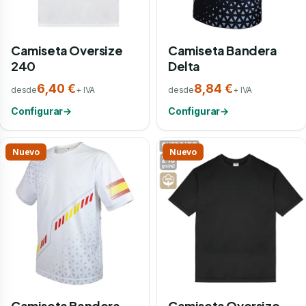
Camiseta Oversize
Camiseta Bandera
240
Delta
6,40 €
8,84 €
desde
+ IVA
desde
+ IVA
Configurar
→
Configurar
→
Nuevo
Nuevo
Camiseta Bandera
Camiseta Oversize