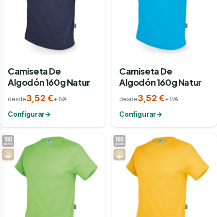
Camiseta De
Camiseta De
Algodón 160g Natur
Algodón 160g Natur
3,52 €
3,52 €
desde
+ IVA
desde
+ IVA
Configurar
→
Configurar
→