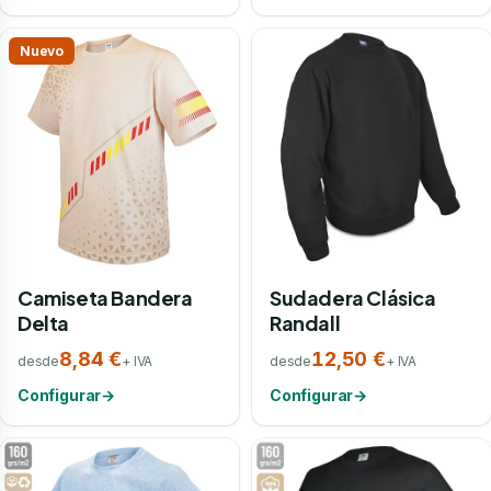
Nuevo
Camiseta Bandera
Sudadera Clásica
Delta
Randall
8,84 €
12,50 €
desde
+ IVA
desde
+ IVA
Configurar
→
Configurar
→