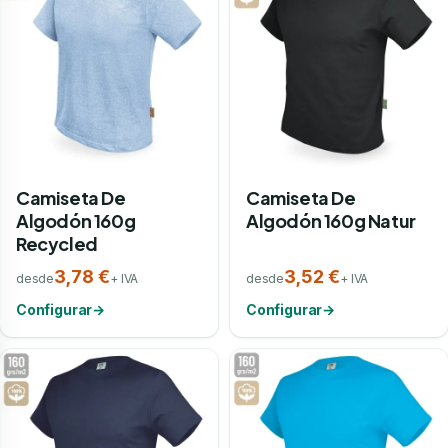
Camiseta De
Camiseta De
Algodón 160g
Algodón 160g Natur
Recycled
3,78 €
3,52 €
desde
+ IVA
desde
+ IVA
Configurar
→
Configurar
→