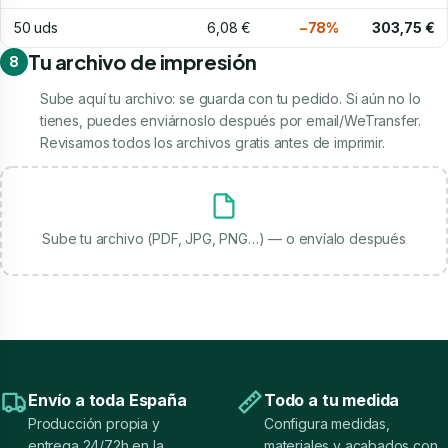
50 uds
6,08 €
−78%
303,75 €
Tu archivo de impresión
8
Sube aquí tu archivo: se guarda con tu pedido. Si aún no lo
tienes, puedes enviárnoslo después por email/WeTransfer.
Revisamos todos los archivos gratis antes de imprimir.
Sube tu archivo (PDF, JPG, PNG…) — o envíalo después
Envío a toda España
Todo a tu medida
Producción propia y
Configura medidas,
entrega 24/72h en la
materiales y acabados con