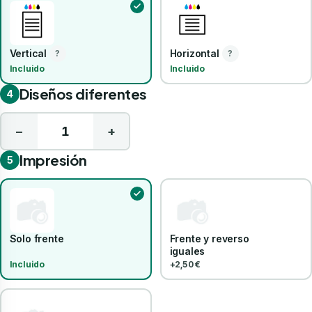
Vertical
Horizontal
?
?
Incluido
Incluido
Diseños diferentes
4
−
+
Impresión
5
Solo frente
Frente y reverso
iguales
Incluido
+2,50 €