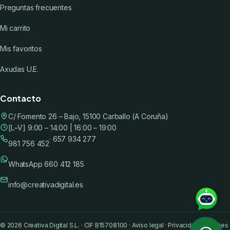
Preguntas frecuentes
Mi carrito
Mis favoritos
Axudas U.E.
Contacto
C/ Fomento 26 – Bajo, 15100 Carballo (A Coruña)
[L–V] 9:00 – 14:00 | 16:00 – 19:00
· 657 934 277
981 756 452
WhatsApp 660 412 185
info@creativadigital.es
©
2026
Creativa Digital S.L. · CIF B15708100 ·
Aviso legal
·
Privacidad
·
Cookies