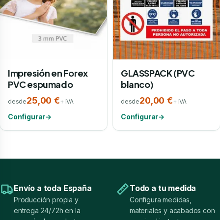
Impresión en Forex
GLASSPACK (PVC
PVC espumado
blanco)
25,00 €
20,00 €
desde
+ IVA
desde
+ IVA
Configurar
→
Configurar
→
Envío a toda España
Todo a tu medida
Producción propia y
Configura medidas,
entrega 24/72h en la
materiales y acabados con