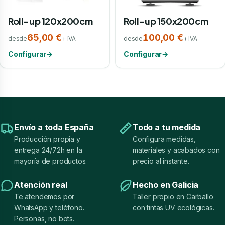
Roll-up 120x200cm
Roll-up 150x200cm
65,00 €
100,00 €
desde
+ IVA
desde
+ IVA
Configurar
→
Configurar
→
Envío a toda España
Todo a tu medida
Producción propia y
Configura medidas,
entrega 24/72h en la
materiales y acabados con
mayoría de productos.
precio al instante.
Atención real
Hecho en Galicia
Te atendemos por
Taller propio en Carballo
WhatsApp y teléfono.
con tintas UV ecológicas.
Personas, no bots.