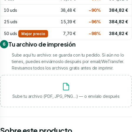
10 uds
38,48 €
−90%
384,82 €
25 uds
15,39 €
−96%
384,82 €
50 uds
7,70 €
−98%
384,82 €
Mejor precio
Tu archivo de impresión
6
Sube aquí tu archivo: se guarda con tu pedido. Si aún no lo
tienes, puedes enviárnoslo después por email/WeTransfer.
Revisamos todos los archivos gratis antes de imprimir.
Sube tu archivo (PDF, JPG, PNG…) — o envíalo después
Sobre este producto