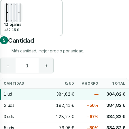
10 ojales
+22,15 €
Cantidad
5
Más cantidad, mejor precio por unidad.
−
+
CANTIDAD
€/UD
AHORRO
TOTAL
1 ud
384,82 €
—
384,82 €
2 uds
192,41 €
−50%
384,82 €
3 uds
128,27 €
−67%
384,82 €
5 uds
76,96 €
−80%
384,82 €