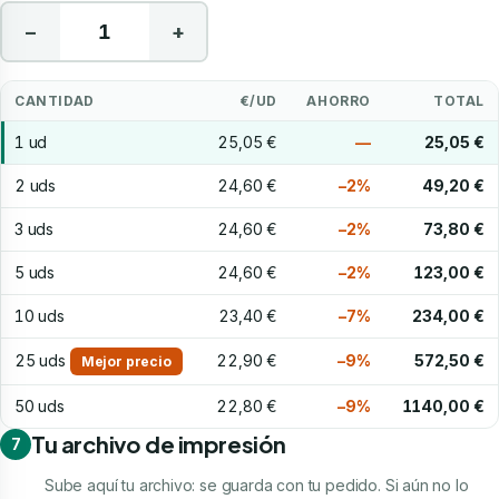
−
+
CANTIDAD
€/UD
AHORRO
TOTAL
1 ud
25,05 €
—
25,05 €
2 uds
24,60 €
−2%
49,20 €
3 uds
24,60 €
−2%
73,80 €
5 uds
24,60 €
−2%
123,00 €
10 uds
23,40 €
−7%
234,00 €
25 uds
22,90 €
−9%
572,50 €
Mejor precio
50 uds
22,80 €
−9%
1140,00 €
Tu archivo de impresión
7
Sube aquí tu archivo: se guarda con tu pedido. Si aún no lo