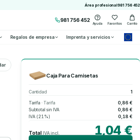
Área profesional
981 756 452
981 756 452
Ayuda
Favoritos
Carrito
Regalos de empresa
Imprenta y servicios
dar
Caja Para Camisetas
Cantidad
1
Tarifa
· Tarifa
0,86 €
Subtotal sin IVA
0,86 €
IVA (21%)
0,18 €
1,04 €
Total
IVA incl.