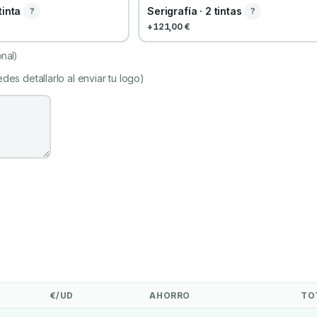
 tinta
Serigrafía · 2 tintas
?
?
+121,00 €
nal)
des detallarlo al enviar tu logo)
€/UD
AHORRO
TO