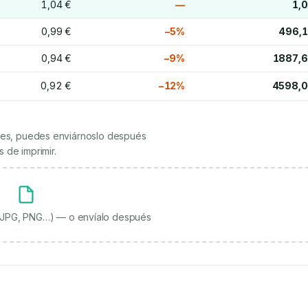
1,04 €
—
1,
0,99 €
−5%
496,1
0,94 €
−9%
1887,6
0,92 €
−12%
4598,0
ienes, puedes enviárnoslo después
 de imprimir.
, JPG, PNG…) — o envíalo después