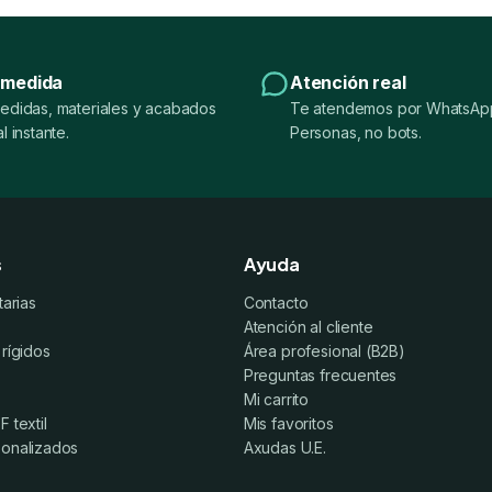
 medida
Atención real
edidas, materiales y acabados
Te atendemos por WhatsApp
l instante.
Personas, no bots.
s
Ayuda
tarias
Contacto
Atención al cliente
 rígidos
Área profesional (B2B)
Preguntas frecuentes
Mi carrito
 textil
Mis favoritos
sonalizados
Axudas U.E.