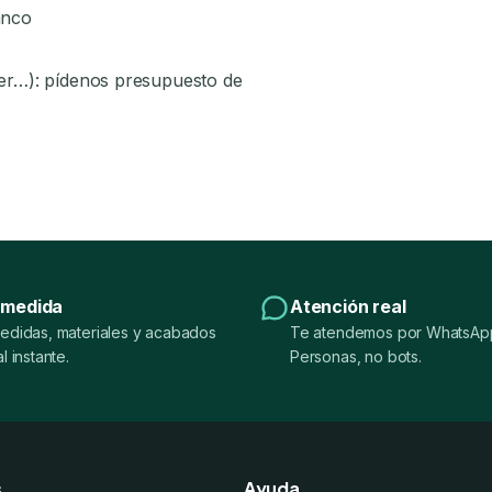
anco
áser…): pídenos presupuesto de
 medida
Atención real
edidas, materiales y acabados
Te atendemos por WhatsApp
l instante.
Personas, no bots.
s
Ayuda