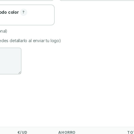
todo color
?
nal)
des detallarlo al enviar tu logo)
€/UD
AHORRO
TO