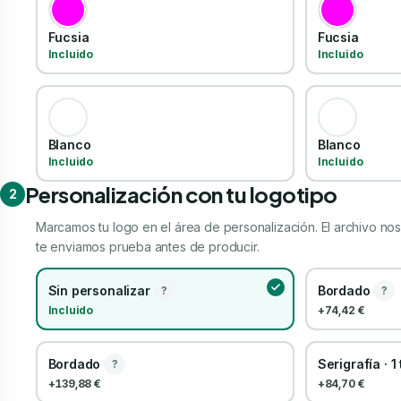
Fucsia
Fucsia
Incluido
Incluido
Blanco
Blanco
Incluido
Incluido
Personalización con tu logotipo
2
Marcamos tu logo en el área de personalización. El archivo nos 
te enviamos prueba antes de producir.
Sin personalizar
Bordado
?
?
Incluido
+74,42 €
Bordado
Serigrafía · 1
?
+139,88 €
+84,70 €