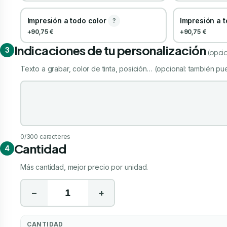
Impresión a todo color
Impresión a 
?
+90,75 €
+90,75 €
Indicaciones de tu personalización
3
(opcio
Texto a grabar, color de tinta, posición… (opcional: también pue
Indicaciones de tu personalización
0
/300 caracteres
Cantidad
4
Más cantidad, mejor precio por unidad.
−
+
CANTIDAD