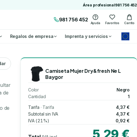
Área profesional
981 756 452
981 756 452
Ayuda
Favoritos
Carrito
Regalos de empresa
Imprenta y servicios
dar
Camiseta Mujer Dry&fresh Ne L
Baygor
ultar
Color
Negro
a de
Cantidad
1
Tarifa
· Tarifa
4,37 €
ho de
Subtotal sin IVA
4,37 €
IVA (21%)
0,92 €
5,29 €
Total
IVA incl.