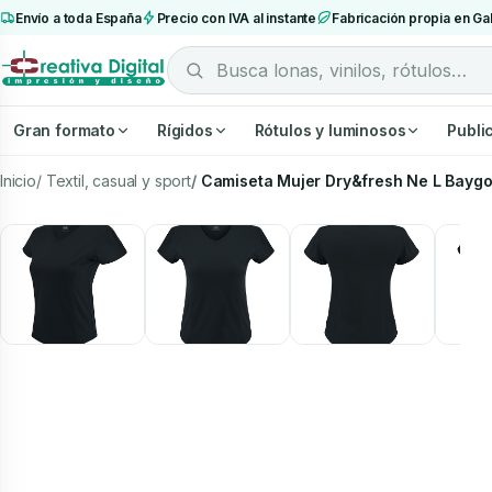
Envío a toda España
Precio con IVA al instante
Fabricación propia en Gal
Gran formato
Rígidos
Rótulos y luminosos
Publi
Inicio
Textil, casual y sport
Camiseta Mujer Dry&fresh Ne L Baygo