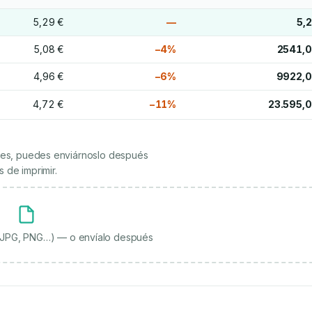
5,29 €
—
5,
5,08 €
−4%
2541,0
4,96 €
−6%
9922,0
4,72 €
−11%
23.595,0
ienes, puedes enviárnoslo después
 de imprimir.
, JPG, PNG…) — o envíalo después