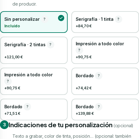
de producir.
Sin personalizar
Serigrafía · 1 tinta
?
?
Incluido
+84,70 €
Impresión a todo color
Serigrafía · 2 tintas
?
?
+121,00 €
+90,75 €
Impresión a todo color
Bordado
?
?
+90,75 €
+74,42 €
Bordado
Bordado
?
?
+71,51 €
+139,88 €
Indicaciones de tu personalización
3
(opcional)
Texto a grabar, color de tinta, posición… (opcional: también