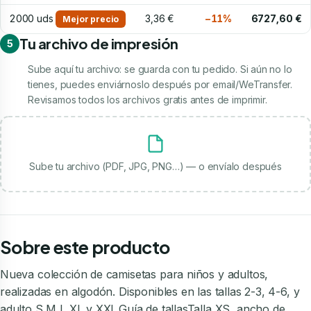
2000 uds
3,36 €
−11%
6727,60 €
Mejor precio
Tu archivo de impresión
5
Sube aquí tu archivo: se guarda con tu pedido. Si aún no lo
tienes, puedes enviárnoslo después por email/WeTransfer.
Revisamos todos los archivos gratis antes de imprimir.
Sube tu archivo (PDF, JPG, PNG…) — o envíalo después
Sobre este producto
Nueva colección de camisetas para niños y adultos,
realizadas en algodón. Disponibles en las tallas 2-3, 4-6, y
adulto S,M,L,XL y XXL.Guía de tallasTalla XS, ancho de