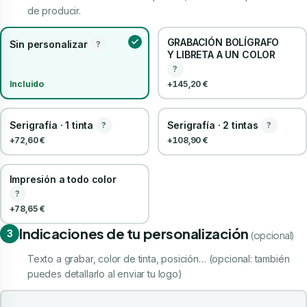
de producir.
GRABACIÓN BOLÍGRAFO
Sin personalizar
?
Y LIBRETA A UN COLOR
?
Incluido
+145,20 €
Serigrafía · 1 tinta
Serigrafía · 2 tintas
?
?
+72,60 €
+108,90 €
Impresión a todo color
?
+78,65 €
Indicaciones de tu personalización
3
(opcional)
Texto a grabar, color de tinta, posición… (opcional: también
puedes detallarlo al enviar tu logo)
Indicaciones de tu personalización