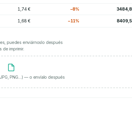
1,74 €
−8%
3484,8
1,68 €
−11%
8409,5
ienes, puedes enviárnoslo después
 de imprimir.
, JPG, PNG…) — o envíalo después