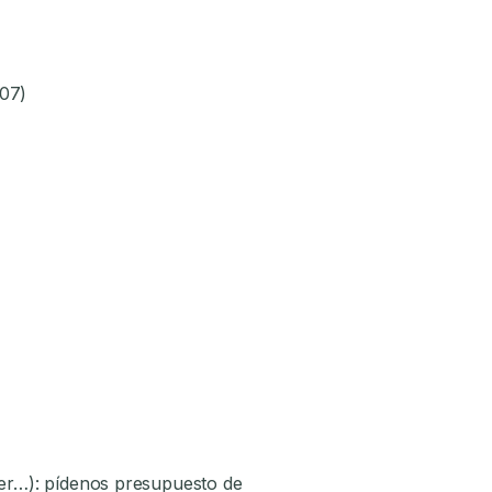
807)
áser…): pídenos presupuesto de