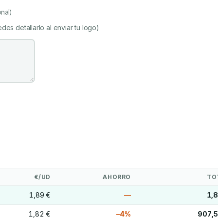
nal)
des detallarlo al enviar tu logo)
€/UD
AHORRO
TO
1,89 €
—
1,
1,82 €
−4%
907,5