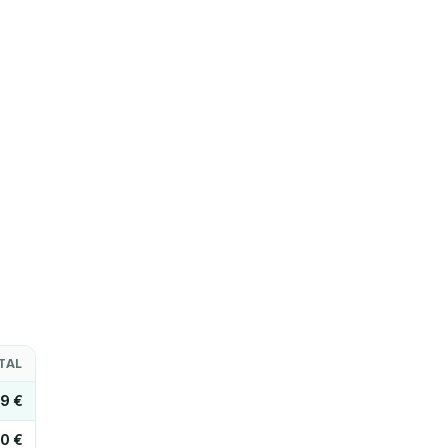
TAL
89 €
0 €