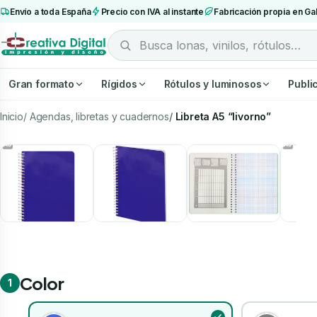
Envío a toda España
Precio con IVA al instante
Fabricación propia en Gal
Gran formato
Rígidos
Rótulos y luminosos
Publi
Inicio
Agendas, libretas y cuadernos
Libreta A5 “livorno”
Color
1