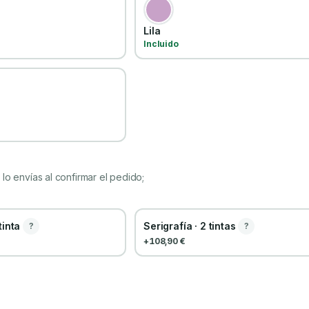
Lila
Incluido
lo envías al confirmar el pedido;
 tinta
Serigrafía · 2 tintas
?
?
+108,90 €