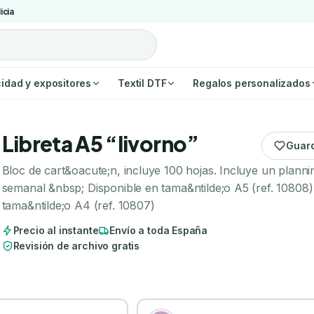
icia
cidad y expositores
Textil DTF
Regalos personalizados
Libreta A5 “livorno”
Guar
Bloc de cart&oacute;n, incluye 100 hojas. Incluye un planni
semanal &nbsp; Disponible en tama&ntilde;o A5 (ref. 10808)
tama&ntilde;o A4 (ref. 10807)
Precio al instante
Envío a toda España
Revisión de archivo gratis