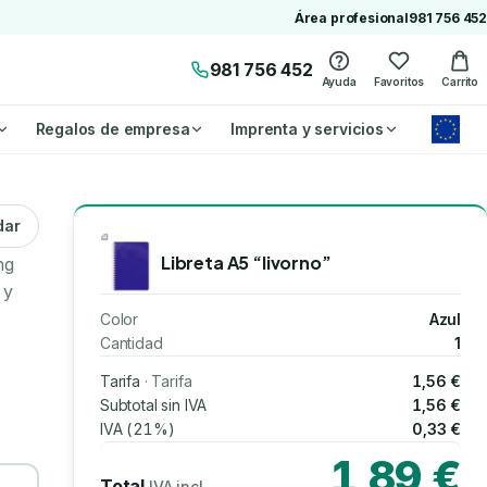
Área profesional
981 756 452
981 756 452
Ayuda
Favoritos
Carrito
Regalos de empresa
Imprenta y servicios
dar
Libreta A5 “livorno”
ng
 y
Color
Azul
Cantidad
1
Tarifa
· Tarifa
1,56 €
Subtotal sin IVA
1,56 €
IVA (21%)
0,33 €
1,89 €
Total
IVA incl.