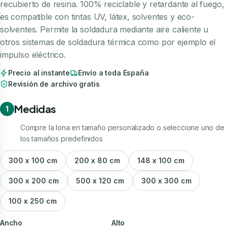
recubierto de resina. 100% reciclable y retardante al fuego,
es compatible con tintas UV, látex, solventes y eco-
solventes. Permite la soldadura mediante aire caliente u
otros sistemas de soldadura térmica como por ejemplo el
impulso eléctrico.
Precio al instante
Envío a toda España
Revisión de archivo gratis
Medidas
1
Compre la lona en tamaño personalizado o seleccione uno de
los tamaños predefinidos
300 x 100 cm
200 x 80 cm
148 x 100 cm
300 x 200 cm
500 x 120 cm
300 x 300 cm
100 x 250 cm
Ancho
Alto