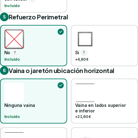
Incluido
Refuerzo Perimetral
5
No
Si
?
?
Incluido
+4,80 €
Vaina o jaretón ubicación horizontal
6
Ninguna vaina
Vaina en lados superior
e inferior
Incluido
+21,60 €