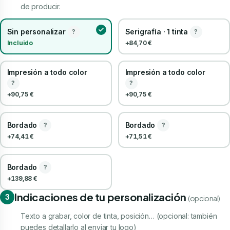
de producir.
Sin personalizar
Serigrafía · 1 tinta
?
?
Incluido
+84,70 €
Impresión a todo color
Impresión a todo color
?
?
+90,75 €
+90,75 €
Bordado
Bordado
?
?
+74,41 €
+71,51 €
Bordado
?
+139,88 €
Indicaciones de tu personalización
3
(opcional)
Texto a grabar, color de tinta, posición… (opcional: también
puedes detallarlo al enviar tu logo)