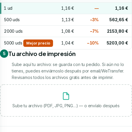
1 ud
1,16 €
—
1,16 €
500 uds
1,13 €
−3%
562,65 €
2000 uds
1,08 €
−7%
2153,80 €
5000 uds
1,04 €
−10%
5203,00 €
Mejor precio
Tu archivo de impresión
5
Sube aquí tu archivo: se guarda con tu pedido. Si aún no lo
tienes, puedes enviárnoslo después por email/WeTransfer.
Revisamos todos los archivos gratis antes de imprimir.
Sube tu archivo (PDF, JPG, PNG…) — o envíalo después