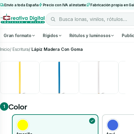
Envío a toda España
Precio con IVA al instante
Fabricación propia en Gal
Gran formato
Rígidos
Rótulos y luminosos
Publi
Inicio
Escritura
Lápiz Madera Con Goma
Color
1