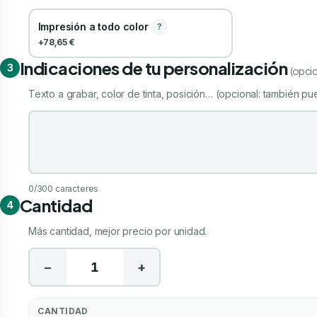
Impresión a todo color
?
+78,65 €
Indicaciones de tu personalización
3
(opcio
Texto a grabar, color de tinta, posición… (opcional: también pue
Indicaciones de tu personalización
0
/300 caracteres
Cantidad
4
Más cantidad, mejor precio por unidad.
−
+
CANTIDAD