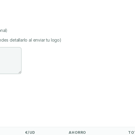
nal)
des detallarlo al enviar tu logo)
€/UD
AHORRO
TO