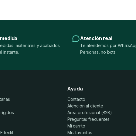
 medida
Atención real
edidas, materiales y acabados
Te atendemos por WhatsApp
l instante.
Personas, no bots.
s
Ayuda
tarias
Contacto
Atención al cliente
 rígidos
Área profesional (B2B)
Preguntas frecuentes
Mi carrito
 textil
Mis favoritos