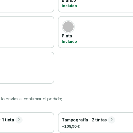
Blanco
Incluido
Plata
Incluido
lo envías al confirmar el pedido;
 1 tinta
Tampografía · 2 tintas
?
?
+108,90 €