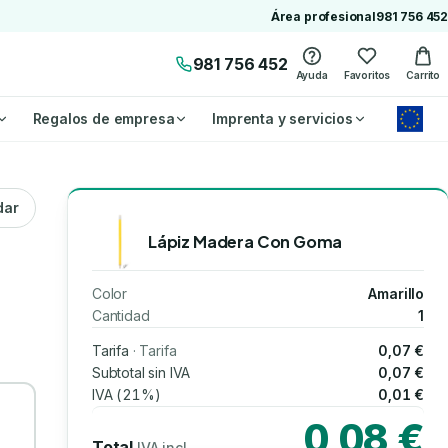
Área profesional
981 756 452
981 756 452
Ayuda
Favoritos
Carrito
Regalos de empresa
Imprenta y servicios
dar
Lápiz Madera Con Goma
Color
Amarillo
Cantidad
1
Tarifa
· Tarifa
0,07 €
Subtotal sin IVA
0,07 €
IVA (21%)
0,01 €
0,08 €
Total
IVA incl.