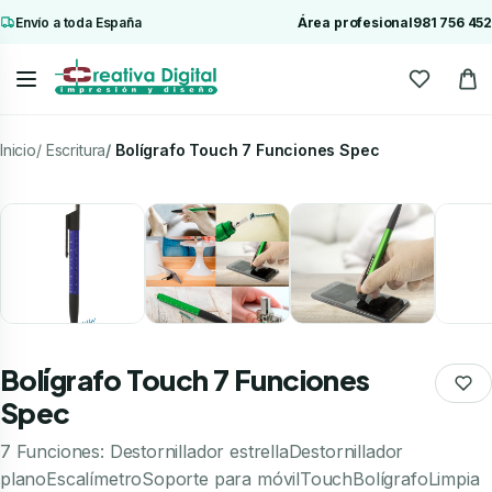
Envío a toda España
Área profesional
981 756 452
Inicio
Escritura
Bolígrafo Touch 7 Funciones Spec
Bolígrafo Touch 7 Funciones
Spec
7 Funciones: Destornillador estrellaDestornillador
planoEscalímetroSoporte para móvilTouchBolígrafoLimpia