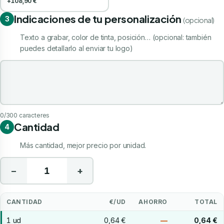
+108,90 €
Indicaciones de tu personalización
3
(opcional)
Texto a grabar, color de tinta, posición… (opcional: también
puedes detallarlo al enviar tu logo)
Indicaciones de tu personalización
0
/300 caracteres
Cantidad
4
Más cantidad, mejor precio por unidad.
−
+
CANTIDAD
€/UD
AHORRO
TOTAL
1 ud
0,64 €
—
0,64 €