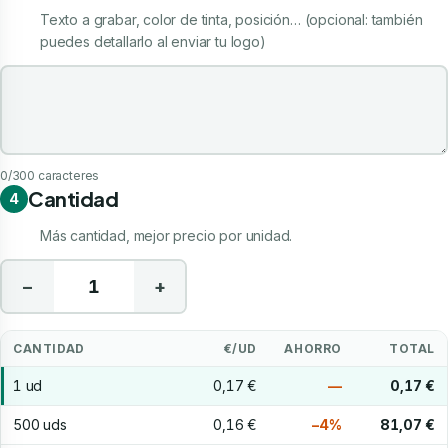
Texto a grabar, color de tinta, posición… (opcional: también
puedes detallarlo al enviar tu logo)
Indicaciones de tu personalización
0
/300 caracteres
Cantidad
4
Más cantidad, mejor precio por unidad.
−
+
CANTIDAD
€/UD
AHORRO
TOTAL
1 ud
0,17 €
—
0,17 €
500 uds
0,16 €
−4%
81,07 €