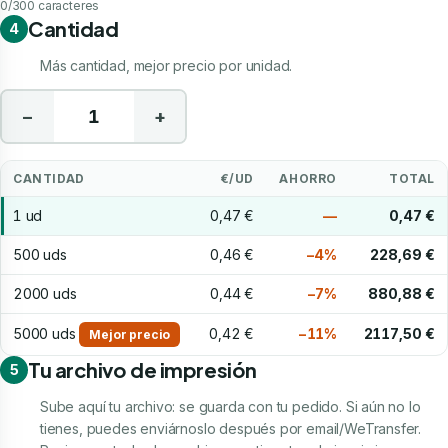
0
/300 caracteres
Cantidad
4
Más cantidad, mejor precio por unidad.
−
+
CANTIDAD
€/UD
AHORRO
TOTAL
1 ud
0,47 €
—
0,47 €
500 uds
0,46 €
−4%
228,69 €
2000 uds
0,44 €
−7%
880,88 €
5000 uds
0,42 €
−11%
2117,50 €
Mejor precio
Tu archivo de impresión
5
Sube aquí tu archivo: se guarda con tu pedido. Si aún no lo
tienes, puedes enviárnoslo después por email/WeTransfer.