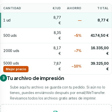
CANTIDAD
€/UD
AHORRO
TOTAL
8,77
1 ud
—
8,77 €
€
8,35
500 uds
−5%
4174,50 €
€
8,17
16.335,00
2000 uds
−7%
€
€
5000 uds
7,87
39.325,00
−10%
€
€
Mejor precio
Tu archivo de impresión
3
Sube aquí tu archivo: se guarda con tu pedido. Si aún no lo
tienes, puedes enviárnoslo después por email/WeTransfer.
Revisamos todos los archivos gratis antes de imprimir.