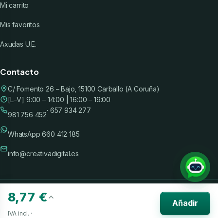
Mi carrito
Mis favoritos
Axudas U.E.
Contacto
C/ Fomento 26 – Bajo, 15100 Carballo (A Coruña)
[L–V] 9:00 – 14:00 | 16:00 – 19:00
· 657 934 277
981 756 452
WhatsApp 660 412 185
info@creativadigital.es
©
2026
Creativa Digital S.L. · CIF B15708100 ·
Aviso legal
·
Privacidad
·
Cookies
8,77 €
·
Términos
Añadir
Hecho en Galicia
IVA incl. ·