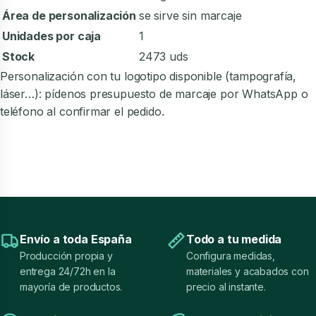
Área de personalización
se sirve sin marcaje
Unidades por caja
1
Stock
2473 uds
Personalización con tu logotipo disponible (tampografía,
láser…): pídenos presupuesto de marcaje por WhatsApp o
teléfono al confirmar el pedido.
Envío a toda España
Todo a tu medida
Producción propia y
Configura medidas,
entrega 24/72h en la
materiales y acabados con
mayoría de productos.
precio al instante.