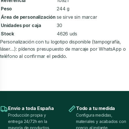
Referencia
10921
Peso
244 g
Área de personalización
se sirve sin marcar
Unidades por caja
30
Stock
4626 uds
Personalización con tu logotipo disponible (tampografía,
láser…): pídenos presupuesto de marcaje por WhatsApp o
teléfono al confirmar el pedido.
Envío a toda España
Todo a tu medida
Producción propia y
Configura medidas,
entrega 24/72h en la
materiales y acabados con
mayoría de productos.
precio al instante.