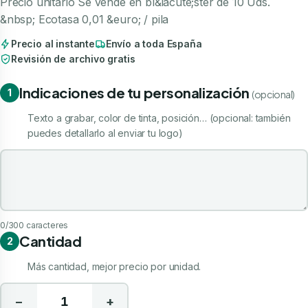
Precio unitario Se vende en bl&iacute;ster de 10 Uds.
&nbsp; Ecotasa 0,01 &euro; / pila
Precio al instante
Envío a toda España
Revisión de archivo gratis
Indicaciones de tu personalización
1
(opcional)
Texto a grabar, color de tinta, posición… (opcional: también
puedes detallarlo al enviar tu logo)
Indicaciones de tu personalización
0
/300 caracteres
Cantidad
2
Más cantidad, mejor precio por unidad.
−
+