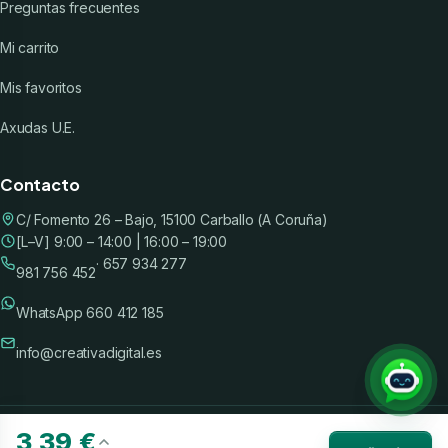
Preguntas frecuentes
Mi carrito
Mis favoritos
Axudas U.E.
Contacto
C/ Fomento 26 – Bajo, 15100 Carballo (A Coruña)
[L–V] 9:00 – 14:00 | 16:00 – 19:00
· 657 934 277
981 756 452
WhatsApp 660 412 185
info@creativadigital.es
©
2026
Creativa Digital S.L. · CIF B15708100 ·
Aviso legal
·
Privacidad
·
Cookies
3,39 €