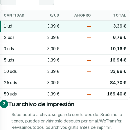
CANTIDAD
€/UD
AHORRO
TOTAL
1 ud
3,39 €
—
3,39 €
2 uds
3,39 €
—
6,78 €
3 uds
3,39 €
—
10,16 €
5 uds
3,39 €
—
16,94 €
10 uds
3,39 €
—
33,88 €
25 uds
3,39 €
—
84,70 €
50 uds
3,39 €
—
169,40 €
Tu archivo de impresión
3
Sube aquí tu archivo: se guarda con tu pedido. Si aún no lo
tienes, puedes enviárnoslo después por email/WeTransfer.
Revisamos todos los archivos gratis antes de imprimir.