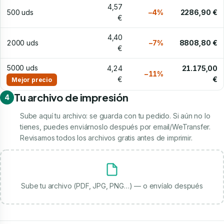
4,57
500 uds
−4%
2286,90 €
€
4,40
2000 uds
−7%
8808,80 €
€
5000 uds
4,24
21.175,00
−11%
€
€
Mejor precio
Tu archivo de impresión
4
Sube aquí tu archivo: se guarda con tu pedido. Si aún no lo
tienes, puedes enviárnoslo después por email/WeTransfer.
Revisamos todos los archivos gratis antes de imprimir.
Sube tu archivo (PDF, JPG, PNG…) — o envíalo después