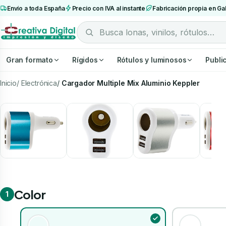
Envío a toda España
Precio con IVA al instante
Fabricación propia en Gal
Gran formato
Rígidos
Rótulos y luminosos
Publi
Inicio
Electrónica
Cargador Multiple Mix Aluminio Keppler
Color
1