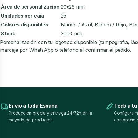
Área de personalización
20x25 mm
Unidades por caja
25
Colores disponibles
Blanco / Azul, Blanco / Rojo, Bla
Stock
3000 uds
Personalización con tu logotipo disponible (tampografía, l
marcaje por WhatsApp o teléfono al confirmar el pedido.
Envío a toda España
Todo a tu
Producción propia y entrega 24/72h en la
Configura m
mayoría de productos.
con precio a