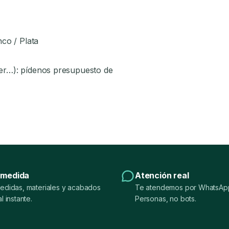
nco / Plata
áser…): pídenos presupuesto de
 medida
Atención real
edidas, materiales y acabados
Te atendemos por WhatsApp
l instante.
Personas, no bots.