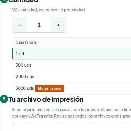
Más cantidad, mejor precio por unidad.
−
+
CANTIDAD
1 ud
500 uds
2000 uds
5000 uds
Mejor precio
Tu archivo de impresión
5
Sube aquí tu archivo: se guarda con tu pedido. Si aún no lo t
por email/WeTransfer. Revisamos todos los archivos gratis antes