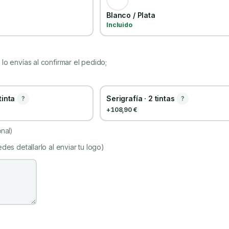
Blanco / Plata
Incluido
lo envías al confirmar el pedido;
 tinta
Serigrafía · 2 tintas
?
?
+108,90 €
nal)
des detallarlo al enviar tu logo)