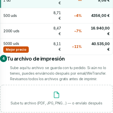
1 ud
—
9,08 €
€
8,71
500 uds
−4%
4356,00 €
€
8,47
16.940,00
2000 uds
−7%
€
€
5000 uds
8,11
40.535,00
−11%
€
€
Mejor precio
Tu archivo de impresión
4
Sube aquí tu archivo: se guarda con tu pedido. Si aún no lo
tienes, puedes enviárnoslo después por email/WeTransfer.
Revisamos todos los archivos gratis antes de imprimir.
Sube tu archivo (PDF, JPG, PNG…) — o envíalo después