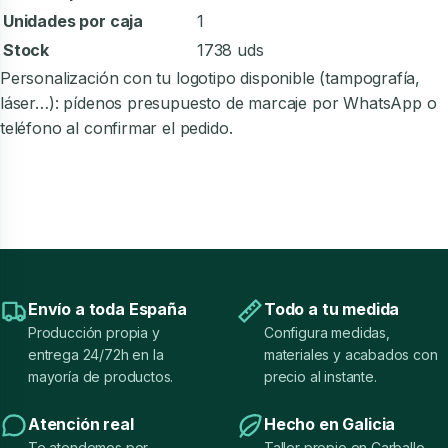
Unidades por caja
1
Stock
1738 uds
Personalización con tu logotipo disponible (tampografía,
láser…): pídenos presupuesto de marcaje por WhatsApp o
teléfono al confirmar el pedido.
Envío a toda España
Todo a tu medida
Producción propia y
Configura medidas,
entrega 24/72h en la
materiales y acabados con
mayoría de productos.
precio al instante.
Atención real
Hecho en Galicia
Te atendemos por
Taller propio en Carballo