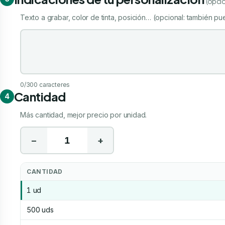
(opcio
Texto a grabar, color de tinta, posición… (opcional: también pue
Indicaciones de tu personalización
0
/300 caracteres
Cantidad
4
Más cantidad, mejor precio por unidad.
−
+
CANTIDAD
1 ud
500 uds