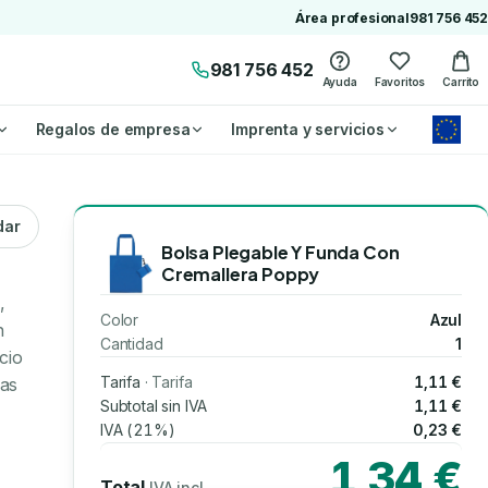
Área profesional
981 756 452
981 756 452
Ayuda
Favoritos
Carrito
Regalos de empresa
Imprenta y servicios
dar
Bolsa Plegable Y Funda Con
Cremallera Poppy
,
Color
Azul
n
Cantidad
1
cio
Tarifa
· Tarifa
1,11 €
das
Subtotal sin IVA
1,11 €
IVA (21%)
0,23 €
1,34 €
Total
IVA incl.