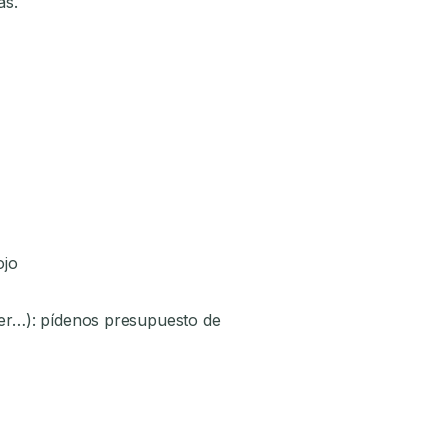
as.
ojo
áser…): pídenos presupuesto de