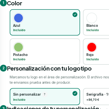
Color
1
Azul
Blanco
Incluido
Incluido
Pistacho
Rojo
Incluido
Incluido
Personalización con tu logotipo
2
Marcamos tu logo en el área de personalización. El archivo nos 
te enviamos prueba antes de producir.
Sin personalizar
Serigrafía · 1
?
Incluido
+84,70 €
Indicaciones de tu personalización
3