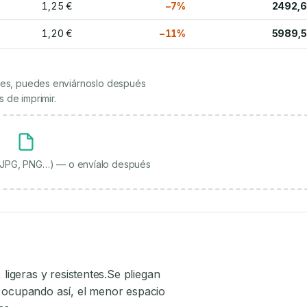
1,25 €
−7%
2492,6
1,20 €
−11%
5989,5
ienes, puedes enviárnoslo después
 de imprimir.
, JPG, PNG…) — o envíalo después
igeras y resistentes.Se pliegan
, ocupando así, el menor espacio