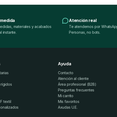
 medida
Atención real
edidas, materiales y acabados
Te atendemos por WhatsApp
l instante.
Personas, no bots.
s
Ayuda
tarias
Contacto
Atención al cliente
 rígidos
Área profesional (B2B)
Preguntas frecuentes
Mi carrito
 textil
Mis favoritos
sonalizados
Axudas U.E.