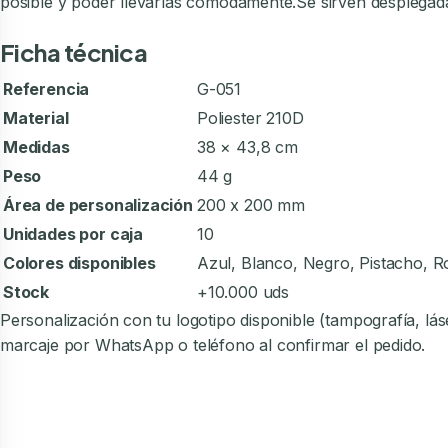
posible y poder llevarlas cómodamente.Se sirven desplegad
Ficha técnica
Referencia
G-051
Material
Poliester 210D
Medidas
38 × 43,8 cm
Peso
44 g
Área de personalización
200 x 200 mm
Unidades por caja
10
Colores disponibles
Azul, Blanco, Negro, Pistacho, R
Stock
+10.000 uds
Personalización con tu logotipo disponible (tampografía, l
marcaje por WhatsApp o teléfono al confirmar el pedido.