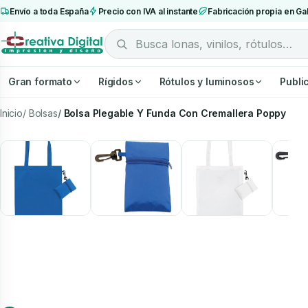
Envío a toda España
Precio con IVA al instante
Fabricación propia en Gal
Gran formato
Rígidos
Rótulos y luminosos
Publi
Inicio
Bolsas
Bolsa Plegable Y Funda Con Cremallera Poppy