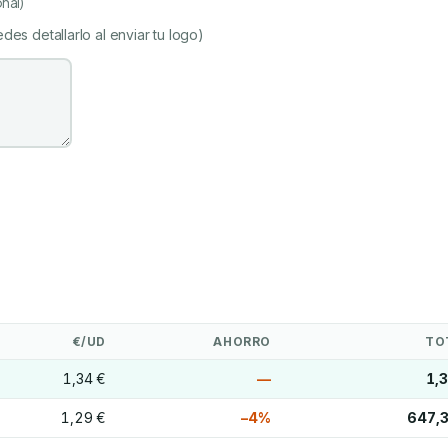
nal)
des detallarlo al enviar tu logo)
€/UD
AHORRO
TO
1,34 €
—
1,
1,29 €
−4%
647,3