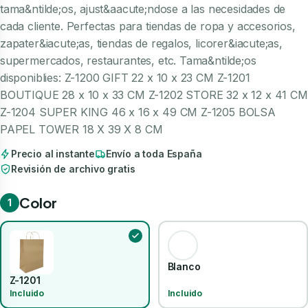
tama&ntilde;os, ajust&aacute;ndose a las necesidades de
cada cliente. Perfectas para tiendas de ropa y accesorios,
zapater&iacute;as, tiendas de regalos, licorer&iacute;as,
supermercados, restaurantes, etc. Tama&ntilde;os
disponiblies: Z-1200 GIFT 22 x 10 x 23 CM Z-1201
BOUTIQUE 28 x 10 x 33 CM Z-1202 STORE 32 x 12 x 41 CM
Z-1204 SUPER KING 46 x 16 x 49 CM Z-1205 BOLSA
PAPEL TOWER 18 X 39 X 8 CM
Precio al instante
Envío a toda España
Revisión de archivo gratis
Color
1
Blanco
Z-1201
Incluido
Incluido