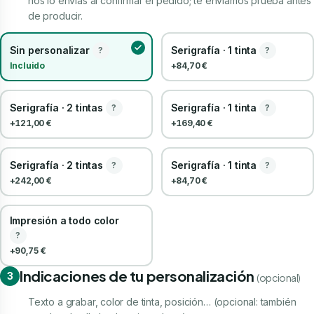
nos lo envías al confirmar el pedido; te enviamos prueba antes
de producir.
Sin personalizar
Serigrafía · 1 tinta
?
?
Incluido
+84,70 €
Serigrafía · 2 tintas
Serigrafía · 1 tinta
?
?
+121,00 €
+169,40 €
Serigrafía · 2 tintas
Serigrafía · 1 tinta
?
?
+242,00 €
+84,70 €
Impresión a todo color
?
+90,75 €
Indicaciones de tu personalización
3
(opcional)
Texto a grabar, color de tinta, posición… (opcional: también