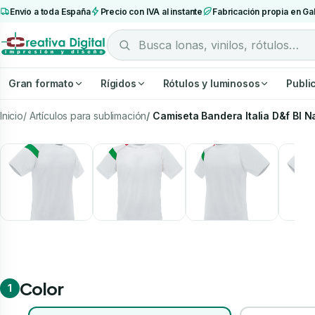
Envío a toda España
Precio con IVA al instante
Fabricación propia en Gal
Gran formato
Rígidos
Rótulos y luminosos
Publi
Inicio
Artículos para sublimación
Camiseta Bandera Italia D&f Bl N
Color
1