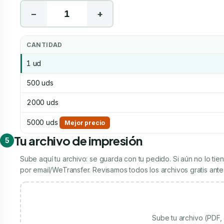
−
+
CANTIDAD
1 ud
500 uds
2000 uds
5000 uds
Mejor precio
Tu archivo de impresión
5
Sube aquí tu archivo: se guarda con tu pedido. Si aún no lo t
por email/WeTransfer. Revisamos todos los archivos gratis antes
Sube tu archivo (PDF