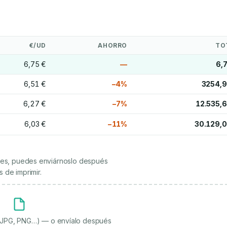
€/UD
AHORRO
TO
6,75 €
—
6,
6,51 €
−4%
3254,9
6,27 €
−7%
12.535,6
6,03 €
−11%
30.129,0
ienes, puedes enviárnoslo después
 de imprimir.
, JPG, PNG…) — o envíalo después