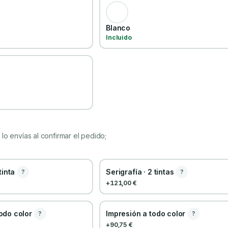
Blanco
Incluido
lo envías al confirmar el pedido;
 tinta
Serigrafía · 2 tintas
?
?
+121,00 €
todo color
Impresión a todo color
?
?
+90,75 €