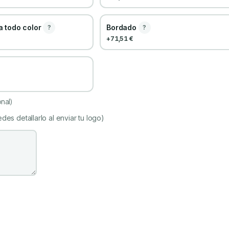
a todo color
Bordado
?
?
+71,51 €
nal)
des detallarlo al enviar tu logo)