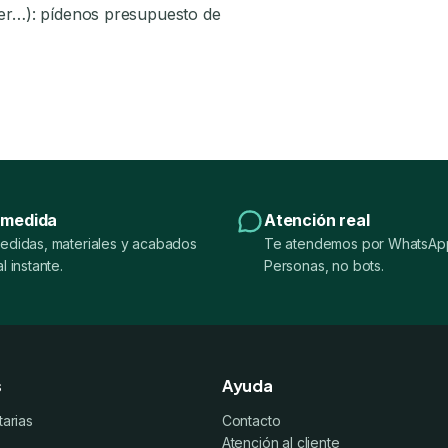
áser…): pídenos presupuesto de
 medida
Atención real
edidas, materiales y acabados
Te atendemos por WhatsApp
l instante.
Personas, no bots.
s
Ayuda
tarias
Contacto
Atención al cliente