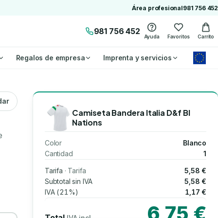
Área profesional
981 756 452
981 756 452
Ayuda
Favoritos
Carrito
Regalos de empresa
Imprenta y servicios
dar
Camiseta Bandera Italia D&f Bl
Nations
e
Color
Blanco
Cantidad
1
Tarifa
· Tarifa
5,58 €
Subtotal sin IVA
5,58 €
IVA (21%)
1,17 €
6,75 €
Total
IVA incl.