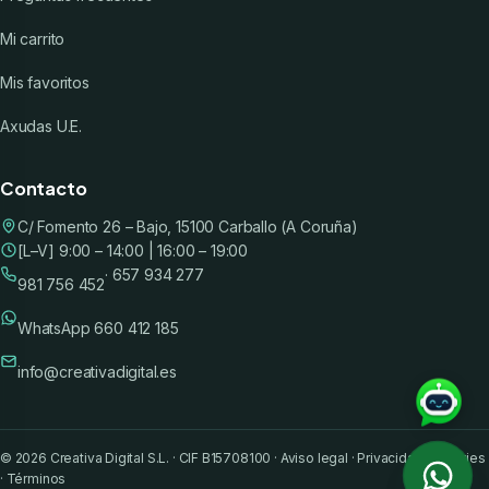
Mi carrito
Mis favoritos
Axudas U.E.
Contacto
C/ Fomento 26 – Bajo, 15100 Carballo (A Coruña)
[L–V] 9:00 – 14:00 | 16:00 – 19:00
· 657 934 277
981 756 452
WhatsApp 660 412 185
info@creativadigital.es
©
2026
Creativa Digital S.L. · CIF B15708100 ·
Aviso legal
·
Privacidad
·
Cookies
·
Términos