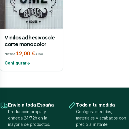
Vinilos adhesivos de
corte monocolor
12,00 €
desde
+ IVA
Configurar
→
Envío a toda España
Todo a tu medida
Producción propia y
Configura medidas,
entrega 24/72h en la
materiales y acabados con
mayoría de productos.
precio al instante.