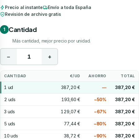
Precio al instante
Envío a toda España
Revisión de archivo gratis
Cantidad
1
Más cantidad, mejor precio por unidad.
−
+
CANTIDAD
€/UD
AHORRO
TOTAL
1 ud
387,20 €
—
387,20 €
2 uds
193,60 €
−50%
387,20 €
3 uds
129,07 €
−67%
387,20 €
5 uds
77,44 €
−80%
387,20 €
10 uds
38,72 €
−90%
387,20 €