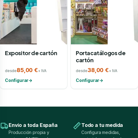
Expositor de cartón
Portacatálogos de
cartón
85,00 €
38,00 €
desde
+ IVA
desde
+ IVA
Configurar
→
Configurar
→
Envío a toda España
Todo a tu medida
Producción propia y
Configura medidas,