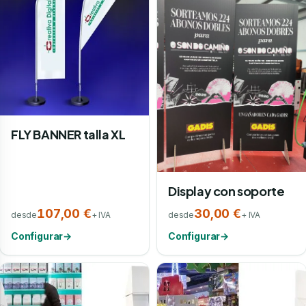
FLY BANNER talla XL
Display con soporte
107,00 €
30,00 €
desde
+ IVA
desde
+ IVA
Configurar
→
Configurar
→