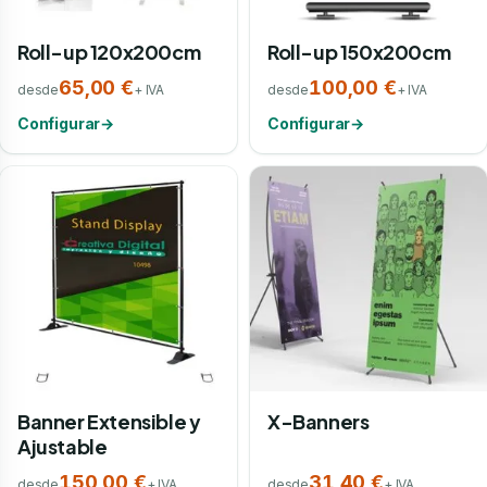
Roll-up 120x200cm
Roll-up 150x200cm
65,00 €
100,00 €
desde
+ IVA
desde
+ IVA
Configurar
→
Configurar
→
Banner Extensible y
X-Banners
Ajustable
150,00 €
31,40 €
desde
+ IVA
desde
+ IVA