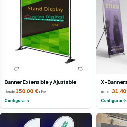
Banner Extensible y Ajustable
X-Banner
150,00 €
31,40
desde
+ IVA
desde
Configurar
→
Configurar
→