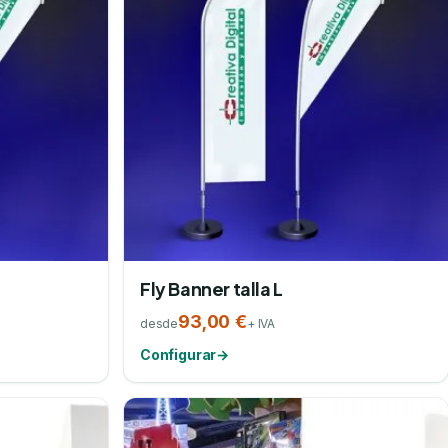
Fly Banner talla L
93,00 €
desde
+ IVA
Configurar
→