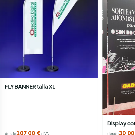
FLY BANNER talla XL
Display co
107,00 €
30,00
desde
+ IVA
desde