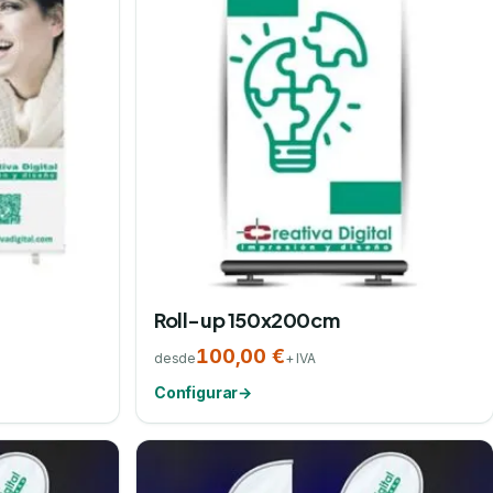
Roll-up 150x200cm
100,00 €
desde
+ IVA
Configurar
→