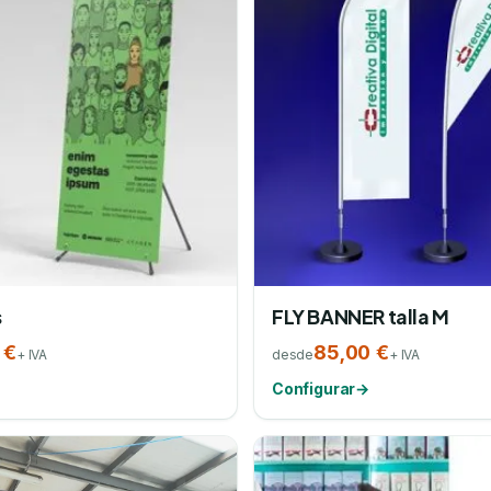
s
FLY BANNER talla M
 €
85,00 €
+ IVA
desde
+ IVA
Configurar
→