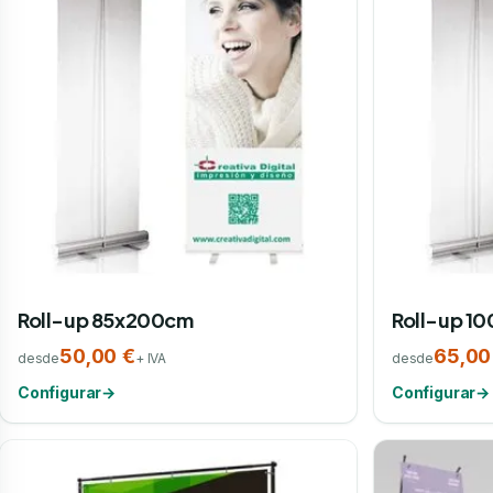
Roll-up 85x200cm
Roll-up 1
50,00 €
65,00
desde
+ IVA
desde
Configurar
→
Configurar
→