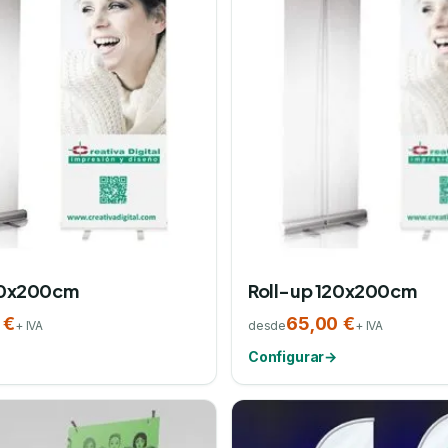
00x200cm
Roll-up 120x200cm
 €
65,00 €
+ IVA
desde
+ IVA
Configurar
→